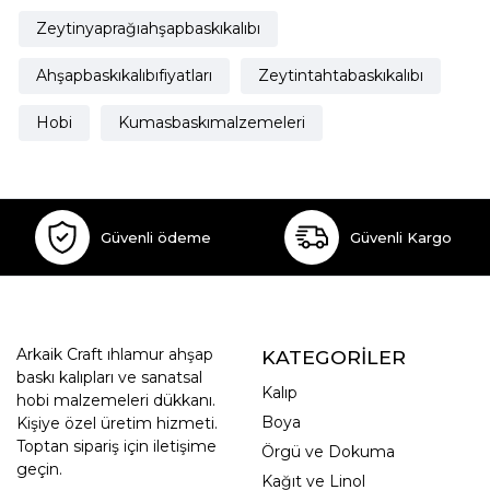
Zeytinyaprağıahşapbaskıkalıbı
Ahşapbaskıkalıbıfiyatları
Zeytintahtabaskıkalıbı
Hobi
Kumasbaskımalzemeleri
Güvenli ödeme
Güvenli Kargo
Arkaik Craft ıhlamur ahşap
KATEGORİLER
baskı kalıpları ve sanatsal
Kalıp
hobi malzemeleri dükkanı.
Boya
Kişiye özel üretim hizmeti.
Toptan sipariş için iletişime
Örgü ve Dokuma
geçin.
Kağıt ve Linol