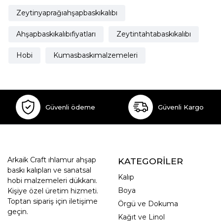
Zeytinyaprağıahşapbaskıkalıbı
Ahşapbaskıkalıbıfiyatları
Zeytintahtabaskıkalıbı
Hobi
Kumasbaskımalzemeleri
Güvenli ödeme
Güvenli Kargo
Arkaik Craft ıhlamur ahşap
KATEGORİLER
baskı kalıpları ve sanatsal
Kalıp
hobi malzemeleri dükkanı.
Boya
Kişiye özel üretim hizmeti.
Toptan sipariş için iletişime
Örgü ve Dokuma
geçin.
Kağıt ve Linol