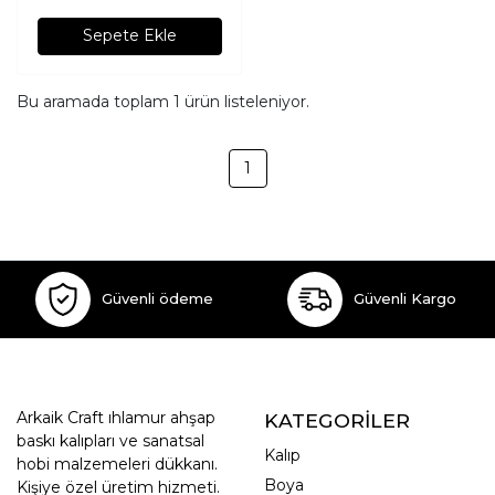
Sepete Ekle
Bu aramada toplam
1
ürün listeleniyor.
1
Güvenli ödeme
Güvenli Kargo
Arkaik Craft ıhlamur ahşap
KATEGORİLER
baskı kalıpları ve sanatsal
Kalıp
hobi malzemeleri dükkanı.
Boya
Kişiye özel üretim hizmeti.