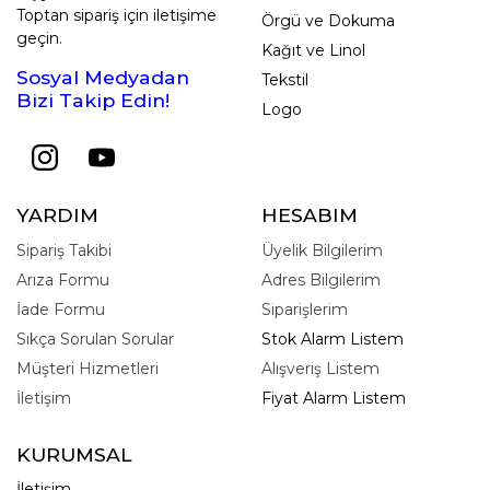
Toptan sipariş için iletişime
Örgü ve Dokuma
geçin.
Kağıt ve Linol
Sosyal Medyadan
Tekstil
Bizi Takip Edin!
Logo
YARDIM
HESABIM
Sipariş Takibi
Üyelik Bilgilerim
Arıza Formu
Adres Bilgilerim
İade Formu
Siparişlerim
Sıkça Sorulan Sorular
Stok Alarm Listem
Müşteri Hizmetleri
Alışveriş Listem
İletişim
Fiyat Alarm Listem
KURUMSAL
İletişim