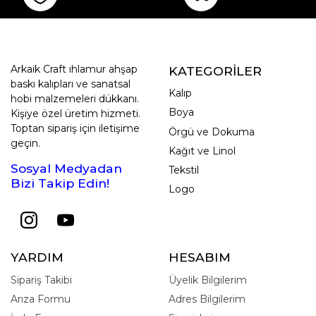
Arkaik Craft ıhlamur ahşap
KATEGORİLER
baskı kalıpları ve sanatsal
Kalıp
hobi malzemeleri dükkanı.
Boya
Kişiye özel üretim hizmeti.
Toptan sipariş için iletişime
Örgü ve Dokuma
geçin.
Kağıt ve Linol
Sosyal Medyadan
Tekstil
Bizi Takip Edin!
Logo
YARDIM
HESABIM
Sipariş Takibi
Üyelik Bilgilerim
Arıza Formu
Adres Bilgilerim