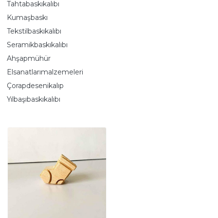
Tahtabaskıkalıbı
Kumaşbaskı
Tekstilbaskıkalıbı
Seramikbaskıkalıbı
Ahşapmühür
Elsanatlarımalzemeleri
Çorapdesenikalıp
Yılbaşıbaskıkalıbı