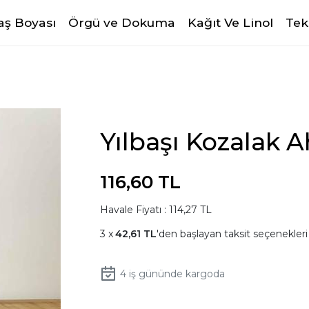
ş Boyası
Örgü ve Dokuma
Kağıt Ve Linol
Tek
Yılbaşı Kozalak A
116,60 TL
Havale Fiyatı : 114,27 TL
42,61 TL
'den başlayan taksit seçenekleri
4
iş gününde kargoda