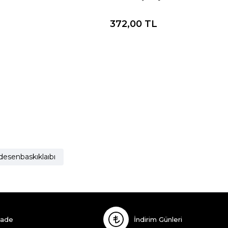
372,00
TL
esenbaskıklaıbı
İade
İndirim Günleri