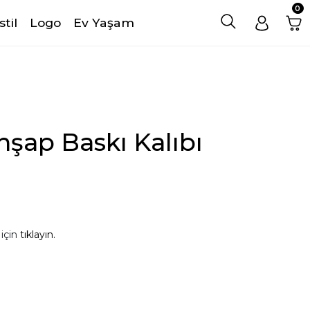
0
stil
Logo
Ev Yaşam
hşap Baskı Kalıbı
 için
tıklayın.