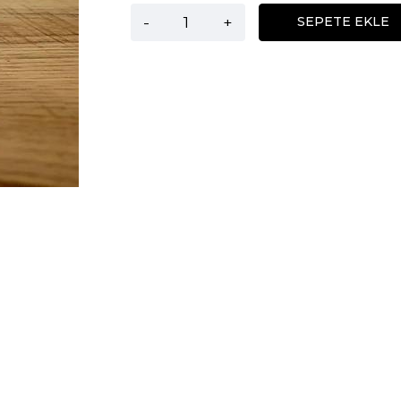
-
+
SEPETE EKLE