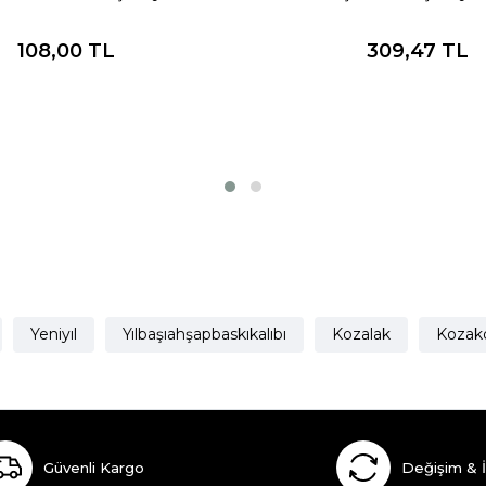
108,00
TL
309,47
TL
Yeniyıl
Yılbaşıahşapbaskıkalıbı
Kozalak
Kozakd
Güvenli Kargo
Değişim & 