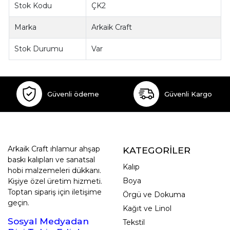
Stok Kodu
ÇK2
Marka
Arkaik Craft
Stok Durumu
Var
Güvenli ödeme
Güvenli Kargo
Arkaik Craft ıhlamur ahşap
KATEGORİLER
baskı kalıpları ve sanatsal
Kalıp
hobi malzemeleri dükkanı.
Boya
Kişiye özel üretim hizmeti.
Toptan sipariş için iletişime
Örgü ve Dokuma
geçin.
Kağıt ve Linol
Sosyal Medyadan
Tekstil