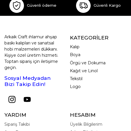
Güvenli ödeme
Güvenli Kargo
Arkaik Craft ıhlamur ahşap
KATEGORİLER
baskı kalıpları ve sanatsal
Kalıp
hobi malzemeleri dükkanı.
Boya
Kişiye özel üretim hizmeti.
Toptan sipariş için iletişime
Örgü ve Dokuma
geçin.
Kağıt ve Linol
Sosyal Medyadan
Tekstil
Bizi Takip Edin!
Logo
YARDIM
HESABIM
Sipariş Takibi
Üyelik Bilgilerim