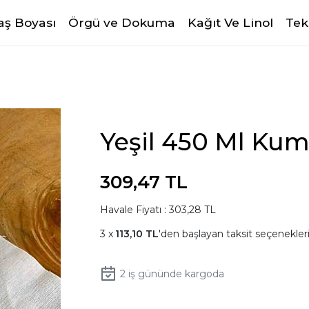
ş Boyası
Örgü ve Dokuma
Kağıt Ve Linol
Tek
Yeşil 450 Ml Kum
309,47 TL
Havale Fiyatı : 303,28 TL
113,10 TL
'den başlayan taksit seçenekleri
2
iş gününde kargoda