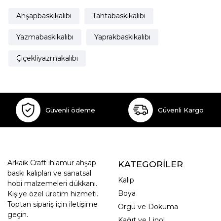
Ahşapbaskıkalıbı
Tahtabaskıkalıbı
Yazmabaskıkalıbı
Yaprakbaskıkalıbı
Çiçekliyazmakalıbı
Güvenli ödeme
Güvenli Kargo
Arkaik Craft ıhlamur ahşap
KATEGORİLER
baskı kalıpları ve sanatsal
Kalıp
hobi malzemeleri dükkanı.
Boya
Kişiye özel üretim hizmeti.
Toptan sipariş için iletişime
Örgü ve Dokuma
geçin.
Kağıt ve Linol