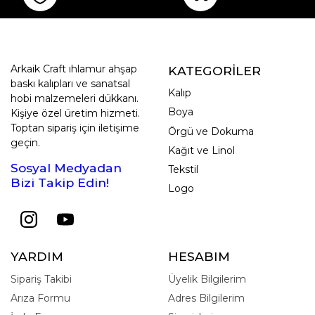
Arkaik Craft ıhlamur ahşap
KATEGORİLER
baskı kalıpları ve sanatsal
Kalıp
hobi malzemeleri dükkanı.
Boya
Kişiye özel üretim hizmeti.
Toptan sipariş için iletişime
Örgü ve Dokuma
geçin.
Kağıt ve Linol
Sosyal Medyadan
Tekstil
Bizi Takip Edin!
Logo
YARDIM
HESABIM
Sipariş Takibi
Üyelik Bilgilerim
Arıza Formu
Adres Bilgilerim