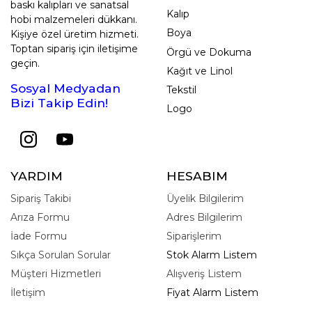
baskı kalıpları ve sanatsal
Kalıp
hobi malzemeleri dükkanı.
Boya
Kişiye özel üretim hizmeti.
Toptan sipariş için iletişime
Örgü ve Dokuma
geçin.
Kağıt ve Linol
Sosyal Medyadan
Tekstil
Bizi Takip Edin!
Logo
YARDIM
HESABIM
Sipariş Takibi
Üyelik Bilgilerim
Arıza Formu
Adres Bilgilerim
İade Formu
Siparişlerim
Sıkça Sorulan Sorular
Stok Alarm Listem
Müşteri Hizmetleri
Alışveriş Listem
İletişim
Fiyat Alarm Listem