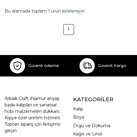
Bu aramada toplam
1
ürün listeleniyor.
1
Güvenli ödeme
Güvenli Kargo
Arkaik Craft ıhlamur ahşap
KATEGORİLER
baskı kalıpları ve sanatsal
Kalıp
hobi malzemeleri dükkanı.
Boya
Kişiye özel üretim hizmeti.
Toptan sipariş için iletişime
Örgü ve Dokuma
geçin.
Kağıt ve Linol