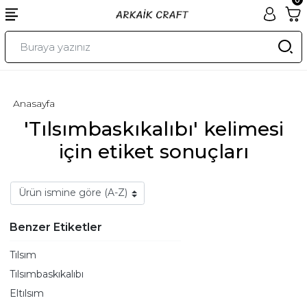
Anasayfa
'Tılsımbaskıkalıbı' kelimesi
için etiket sonuçları
Benzer Etiketler
Tılsım
Tılsımbaskıkalıbı
Eltılsım