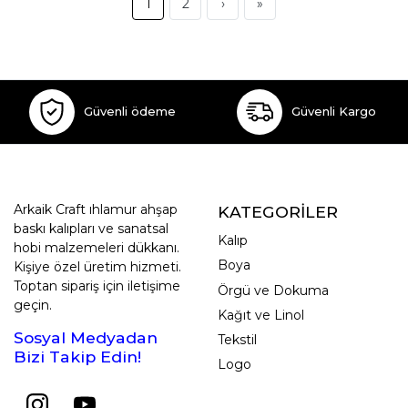
1
2
›
»
Güvenli ödeme
Güvenli Kargo
Arkaik Craft ıhlamur ahşap
KATEGORİLER
baskı kalıpları ve sanatsal
Kalıp
hobi malzemeleri dükkanı.
Boya
Kişiye özel üretim hizmeti.
Toptan sipariş için iletişime
Örgü ve Dokuma
geçin.
Kağıt ve Linol
Sosyal Medyadan
Tekstil
Bizi Takip Edin!
Logo