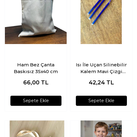
Ham Bez Çanta
Isı İle Uçan Silinebilir
Baskısız 35x40 cm
Kalem Mavi Çizgi
Kalemi Yedek Uç
66,00
TL
42,24
TL
Sepete Ekle
Sepete Ekle