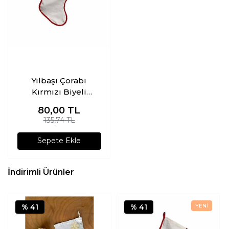
Yılbaşı Çorabı
Kırmızı Biyeli
Hediye Kesesi
80,00
TL
Baskısız
135,74 TL
Sepete Ekle
İndirimli Ürünler
% 41
% 41