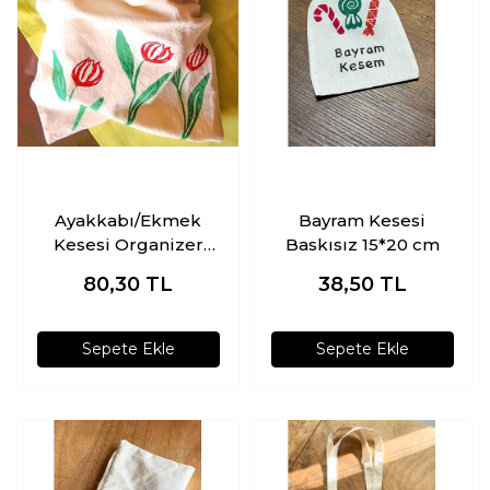
Ayakkabı/Ekmek
Bayram Kesesi
Kesesi Organizer
Baskısız 15*20 cm
Krem
80,30
TL
38,50
TL
Sepete Ekle
Sepete Ekle