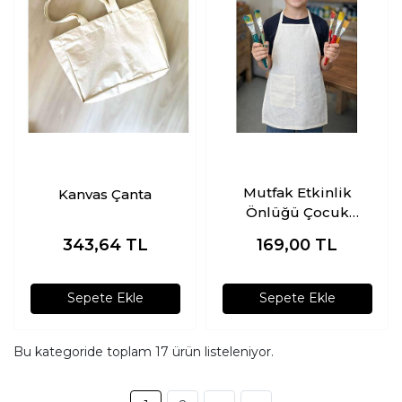
Mutfak Etkinlik
Kanvas Çanta
Önlüğü Çocuk
Pamuk Kumaş
343,64
TL
169,00
TL
Baskısız
Sepete Ekle
Sepete Ekle
Bu kategoride toplam
17
ürün listeleniyor.