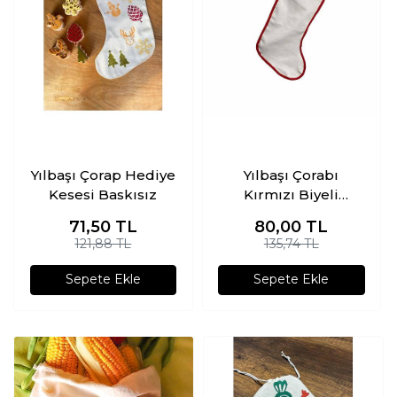
Yılbaşı Çorap Hediye
Yılbaşı Çorabı
Kesesi Baskısız
Kırmızı Biyeli
Hediye Kesesi
71,50
TL
80,00
TL
Baskısız
121,88 TL
135,74 TL
Sepete Ekle
Sepete Ekle