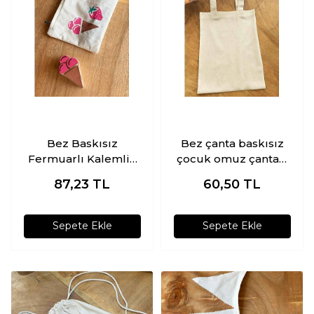
Bez Baskısız
Bez çanta baskısız
Fermuarlı Kalemlik
çocuk omuz çantası
21x14 cm
25*35 cm
87,23
TL
60,50
TL
Sepete Ekle
Sepete Ekle