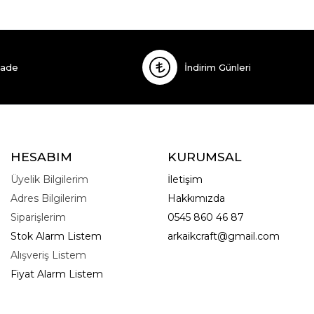
İade
İndirim Günleri
HESABIM
KURUMSAL
Üyelik Bilgilerim
İletişim
Adres Bilgilerim
Hakkımızda
Siparişlerim
0545 860 46 87
Stok Alarm Listem
arkaikcraft@gmail.com
Alışveriş Listem
Fiyat Alarm Listem