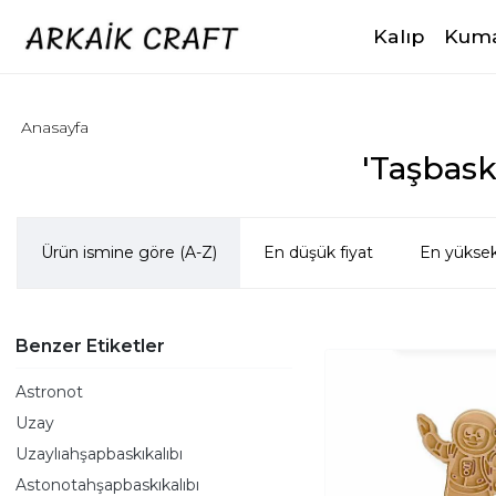
Kalıp
Kuma
Anasayfa
'Taşbask
Ürün ismine göre (A-Z)
En düşük fiyat
En yüksek
Benzer Etiketler
Astronot
Uzay
Uzaylıahşapbaskıkalıbı
Astonotahşapbaskıkalıbı