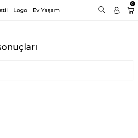
0
stil
Logo
Ev Yaşam
sonuçları