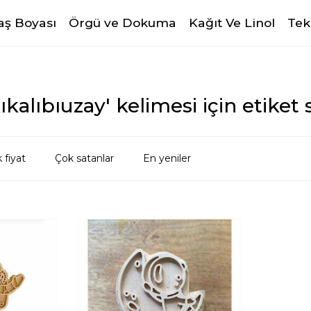
ş Boyası
Örgü ve Dokuma
Kağıt Ve Linol
Tek
ıkalıbıuzay' kelimesi için etiket 
 fiyat
Çok satanlar
En yeniler