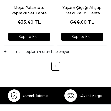
Meşe Palamutu
Yaşam Çiçeği Ahşap
Yapraklı Set Tahta
Baskı Kalıbı Tahta
Baskı Kalıbı
Baskı Kalıbı
433,40
TL
644,60
TL
Sepete Ekle
Sepete Ekle
Bu aramada toplam
4
ürün listeleniyor.
1
Güvenli ödeme
Güvenli Kargo