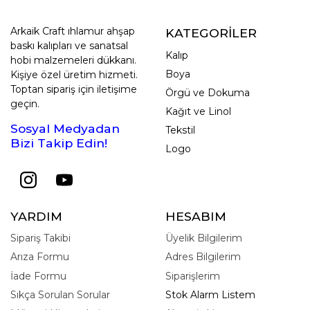
Arkaik Craft ıhlamur ahşap
KATEGORİLER
baskı kalıpları ve sanatsal
Kalıp
hobi malzemeleri dükkanı.
Boya
Kişiye özel üretim hizmeti.
Toptan sipariş için iletişime
Örgü ve Dokuma
geçin.
Kağıt ve Linol
Sosyal Medyadan
Tekstil
Bizi Takip Edin!
Logo
YARDIM
HESABIM
Sipariş Takibi
Üyelik Bilgilerim
Arıza Formu
Adres Bilgilerim
İade Formu
Siparişlerim
Sıkça Sorulan Sorular
Stok Alarm Listem