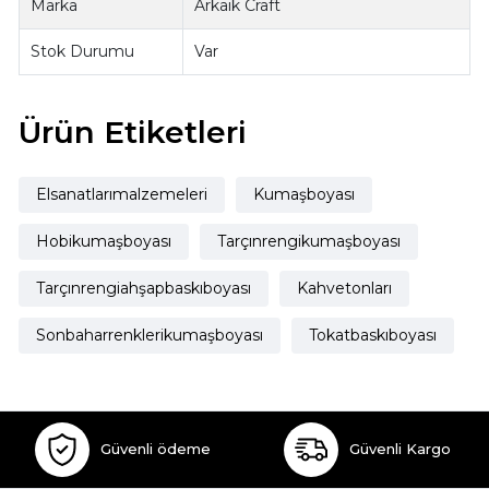
Marka
Arkaik Craft
Stok Durumu
Var
Ürün Etiketleri
Elsanatlarımalzemeleri
Kumaşboyası
Hobikumaşboyası
Tarçınrengikumaşboyası
Tarçınrengiahşapbaskıboyası
Kahvetonları
Sonbaharrenklerikumaşboyası
Tokatbaskıboyası
Güvenli ödeme
Güvenli Kargo