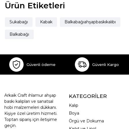
Ürün Etiketleri
Sukabağı
Kabak
Balkabağıahşapbaskıkalıbı
Balkabağı
Güvenli ödeme
Güvenli Kargo
Arkaik Craft ıhlamur ahşap
KATEGORİLER
baskı kalıpları ve sanatsal
Kalıp
hobi malzemeleri dükkanı.
Boya
Kişiye özel üretim hizmeti.
Toptan sipariş için iletişime
Örgü ve Dokuma
geçin.
Kağıt ve Linol