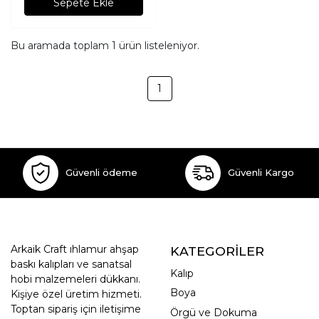
Sepete Ekle
Bu aramada toplam
1
ürün listeleniyor.
1
Güvenli ödeme
Güvenli Kargo
Arkaik Craft ıhlamur ahşap
KATEGORİLER
baskı kalıpları ve sanatsal
Kalıp
hobi malzemeleri dükkanı.
Boya
Kişiye özel üretim hizmeti.
Toptan sipariş için iletişime
Örgü ve Dokuma