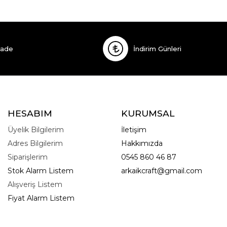
İade
İndirim Günleri
HESABIM
KURUMSAL
Üyelik Bilgilerim
İletişim
Adres Bilgilerim
Hakkımızda
Siparişlerim
0545 860 46 87
Stok Alarm Listem
arkaikcraft@gmail.com
Alışveriş Listem
Fiyat Alarm Listem