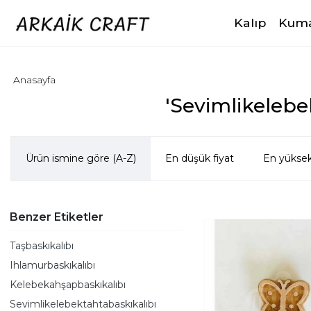
Kalıp
Kuma
Anasayfa
'Sevimlikelebek
Ürün ismine göre (A-Z)
En düşük fiyat
En yüksek
Benzer Etiketler
Taşbaskıkalıbı
Ihlamurbaskıkalıbı
Kelebekahşapbaskıkalıbı
Sevimlikelebektahtabaskıkalıbı