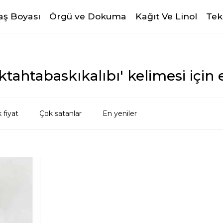
ş Boyası
Örgü ve Dokuma
Kağıt Ve Linol
Tek
tahtabaskıkalıbı' kelimesi için 
 fiyat
Çok satanlar
En yeniler