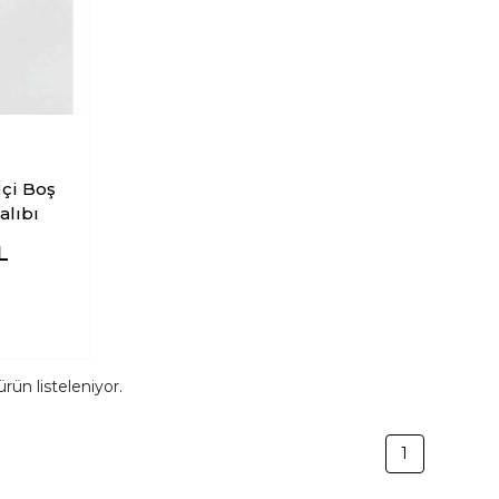
İçi Boş
alıbı
L
rün listeleniyor.
1