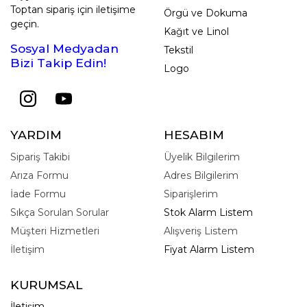
Toptan sipariş için iletişime
Örgü ve Dokuma
geçin.
Kağıt ve Linol
Sosyal Medyadan
Tekstil
Bizi Takip Edin!
Logo
YARDIM
HESABIM
Sipariş Takibi
Üyelik Bilgilerim
Arıza Formu
Adres Bilgilerim
İade Formu
Siparişlerim
Sıkça Sorulan Sorular
Stok Alarm Listem
Müşteri Hizmetleri
Alışveriş Listem
İletişim
Fiyat Alarm Listem
KURUMSAL
İletişim