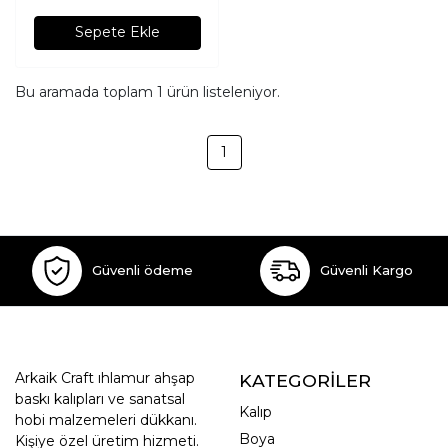
Sepete Ekle
Bu aramada toplam
1
ürün listeleniyor.
1
Güvenli ödeme
Güvenli Kargo
Arkaik Craft ıhlamur ahşap
KATEGORİLER
baskı kalıpları ve sanatsal
Kalıp
hobi malzemeleri dükkanı.
Boya
Kişiye özel üretim hizmeti.