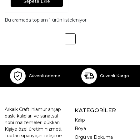
Sepete Ekle
Bu aramada toplam
1
ürün listeleniyor.
1
Güvenli ödeme
Güvenli Kargo
Arkaik Craft ıhlamur ahşap
KATEGORİLER
baskı kalıpları ve sanatsal
Kalıp
hobi malzemeleri dükkanı.
Boya
Kişiye özel üretim hizmeti.
Toptan sipariş için iletişime
Örgü ve Dokuma