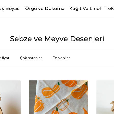
ş Boyası
Örgü ve Dokuma
Kağıt Ve Linol
Tek
Sebze ve Meyve Desenleri
 fiyat
Çok satanlar
En yeniler