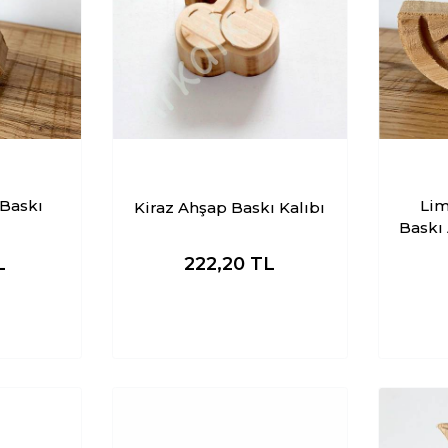
Limo
Kiraz Ahşap Baskı Kalıbı
Baskı 
L
222,20
TL