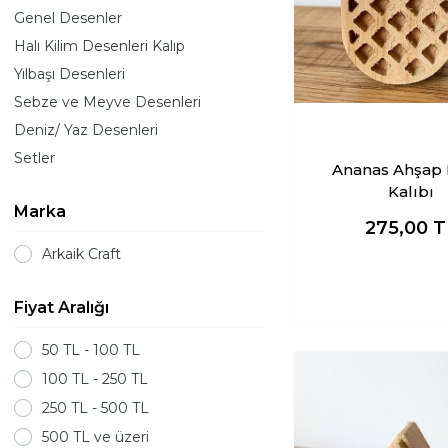
Genel Desenler
Halı Kilim Desenleri Kalıp
Yılbaşı Desenleri
Sebze ve Meyve Desenleri
Deniz/ Yaz Desenleri
Setler
Ananas Ahşap 
Kalıbı
Marka
275,00
T
Arkaik Craft
Fiyat Aralığı
50 TL - 100 TL
100 TL - 250 TL
250 TL - 500 TL
500 TL ve üzeri