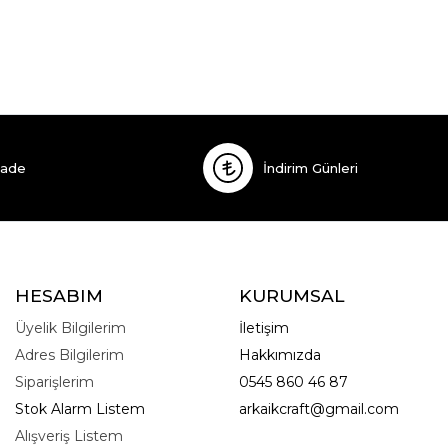
İade
İndirim Günleri
HESABIM
KURUMSAL
Üyelik Bilgilerim
İletişim
Adres Bilgilerim
Hakkımızda
Siparişlerim
0545 860 46 87
Stok Alarm Listem
arkaikcraft@gmail.com
Alışveriş Listem