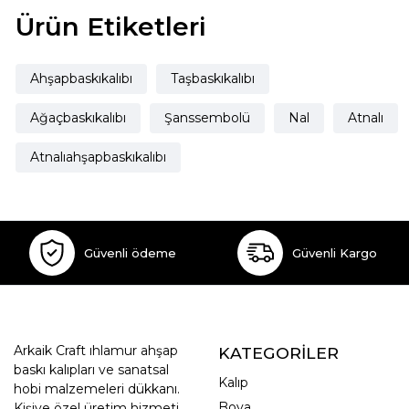
Ürün Etiketleri
Ahşapbaskıkalıbı
Taşbaskıkalıbı
Ağaçbaskıkalıbı
Şanssembolü
Nal
Atnalı
Atnalıahşapbaskıkalıbı
Güvenli ödeme
Güvenli Kargo
Arkaik Craft ıhlamur ahşap
KATEGORİLER
baskı kalıpları ve sanatsal
Kalıp
hobi malzemeleri dükkanı.
Boya
Kişiye özel üretim hizmeti.