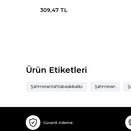
309,47
TL
Ürün Etiketleri
Şahmerantahtabaskıkalıbı
Şahmeran
Ş
Güvenli ödeme