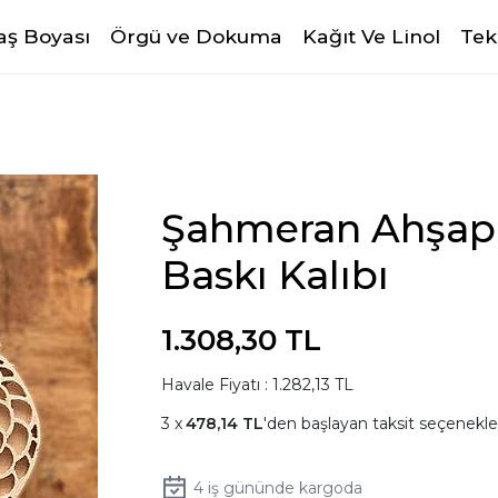
ş Boyası
Örgü ve Dokuma
Kağıt Ve Linol
Tek
Şahmeran Ahşap B
Baskı Kalıbı
1.308,30 TL
Havale Fiyatı : 1.282,13 TL
478,14 TL
'den başlayan taksit seçenekler
4
iş gününde kargoda