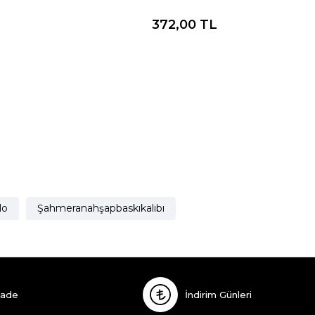
372,00
TL
lo
Şahmeranahşapbaskıkalıbı
İade
İndirim Günleri