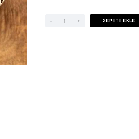
-
+
SEPETE EKLE