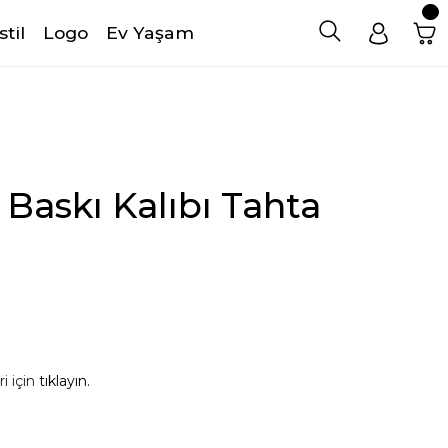
stil
Logo
Ev Yaşam
askı Kalıbı Tahta
i için
tıklayın.