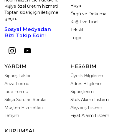
Boya
Kişiye özel üretim hizmeti.
Toptan sipariş için iletişime
Örgü ve Dokuma
geçin.
Kağıt ve Linol
Sosyal Medyadan
Tekstil
Bizi Takip Edin!
Logo
YARDIM
HESABIM
Sipariş Takibi
Üyelik Bilgilerim
Arıza Formu
Adres Bilgilerim
İade Formu
Siparişlerim
Sıkça Sorulan Sorular
Stok Alarm Listem
Müşteri Hizmetleri
Alışveriş Listem
İletişim
Fiyat Alarm Listem
KURUMSAL