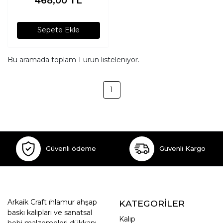
468,00
TL
Sepete Ekle
Bu aramada toplam
1
ürün listeleniyor.
1
Güvenli ödeme
Güvenli Kargo
Arkaik Craft ıhlamur ahşap
KATEGORİLER
baskı kalıpları ve sanatsal
Kalıp
hobi malzemeleri dükkanı.