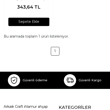
Seti
343,64
TL
Sepete Ekle
Bu aramada toplam
1
ürün listeleniyor.
1
Güvenli ödeme
Güvenli Kargo
Arkaik Craft ıhlamur ahşap
KATEGORİLER