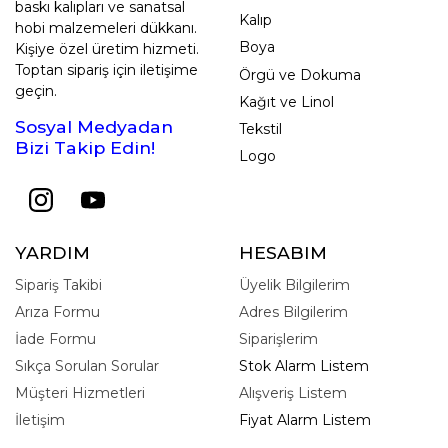
baskı kalıpları ve sanatsal
Kalıp
hobi malzemeleri dükkanı.
Boya
Kişiye özel üretim hizmeti.
Toptan sipariş için iletişime
Örgü ve Dokuma
geçin.
Kağıt ve Linol
Sosyal Medyadan
Tekstil
Bizi Takip Edin!
Logo
YARDIM
HESABIM
Sipariş Takibi
Üyelik Bilgilerim
Arıza Formu
Adres Bilgilerim
İade Formu
Siparişlerim
Sıkça Sorulan Sorular
Stok Alarm Listem
Müşteri Hizmetleri
Alışveriş Listem
İletişim
Fiyat Alarm Listem