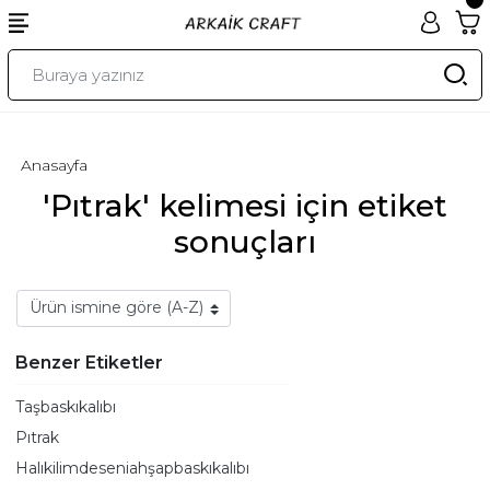
Anasayfa
'Pıtrak' kelimesi için etiket
sonuçları
Benzer Etiketler
Taşbaskıkalıbı
Pıtrak
Halıkilimdeseniahşapbaskıkalıbı