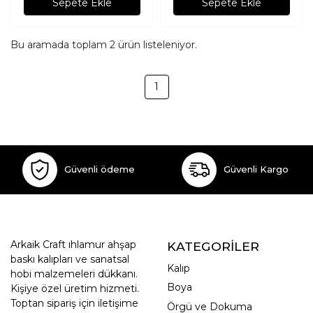
Sepete Ekle
Sepete Ekle
Bu aramada toplam
2
ürün listeleniyor.
1
Güvenli ödeme
Güvenli Kargo
Arkaik Craft ıhlamur ahşap
KATEGORİLER
baskı kalıpları ve sanatsal
Kalıp
hobi malzemeleri dükkanı.
Boya
Kişiye özel üretim hizmeti.
Toptan sipariş için iletişime
Örgü ve Dokuma