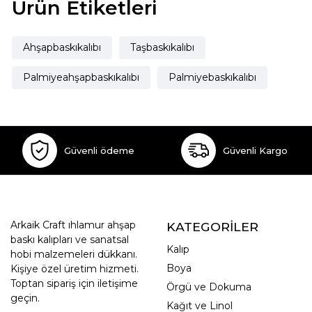
Ürün Etiketleri
Ahşapbaskıkalıbı
Taşbaskıkalıbı
Palmiyeahşapbaskıkalıbı
Palmiyebaskıkalıbı
Güvenli ödeme
Güvenli Kargo
Arkaik Craft ıhlamur ahşap
KATEGORİLER
baskı kalıpları ve sanatsal
Kalıp
hobi malzemeleri dükkanı.
Boya
Kişiye özel üretim hizmeti.
Toptan sipariş için iletişime
Örgü ve Dokuma
geçin.
Kağıt ve Linol