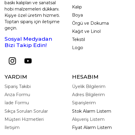
baskı kalıpları ve sanatsal
Kalıp
hobi malzemeleri dükkanı.
Boya
Kişiye özel üretim hizmeti.
Toptan sipariş için iletişime
Örgü ve Dokuma
geçin.
Kağıt ve Linol
Sosyal Medyadan
Tekstil
Bizi Takip Edin!
Logo
YARDIM
HESABIM
Sipariş Takibi
Üyelik Bilgilerim
Arıza Formu
Adres Bilgilerim
İade Formu
Siparişlerim
Sıkça Sorulan Sorular
Stok Alarm Listem
Müşteri Hizmetleri
Alışveriş Listem
İletişim
Fiyat Alarm Listem