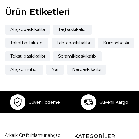
Ürün Etiketleri
Ahşapbaskıkalıbı
Taşbaskıkalıbı
Tokatbaskıkalıbı
Tahtabaskıkalıbı
Kumaşbaskı
Tekstilbaskıkalıbı
Seramikbaskıkalıbı
Ahşapmühür
Nar
Narbaskıkalıbı
Güvenli ödeme
Güvenli Kargo
Arkaik Craft ıhlamur ahşap
KATEGORİLER