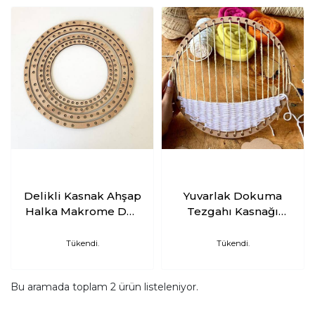
Delikli Kasnak Ahşap
Yuvarlak Dokuma
Halka Makrome Düş
Tezgahı Kasnağı
Kapanı Dokuma
Aparatları ile Set
Kasnağı
Tükendi.
Tükendi.
Bu aramada toplam
2
ürün listeleniyor.