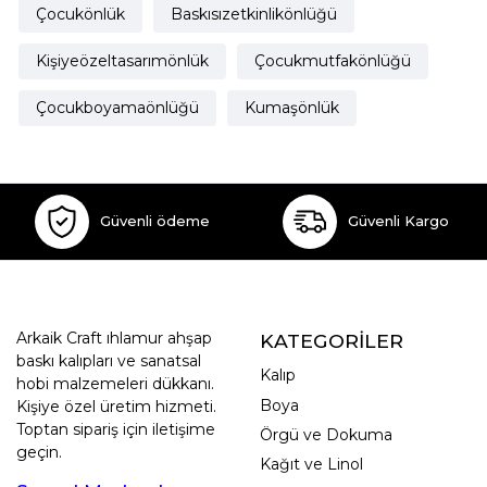
Çocukönlük
Baskısızetkinlikönlüğü
Kişiyeözeltasarımönlük
Çocukmutfakönlüğü
Çocukboyamaönlüğü
Kumaşönlük
Güvenli ödeme
Güvenli Kargo
Arkaik Craft ıhlamur ahşap
KATEGORİLER
baskı kalıpları ve sanatsal
Kalıp
hobi malzemeleri dükkanı.
Boya
Kişiye özel üretim hizmeti.
Toptan sipariş için iletişime
Örgü ve Dokuma
geçin.
Kağıt ve Linol