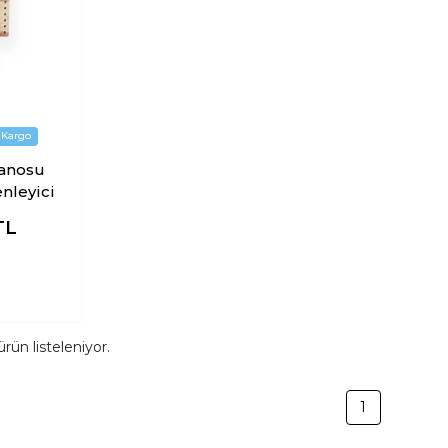
anosu
nleyici
TL
rün listeleniyor.
1