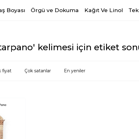
ş Boyası
Örgü ve Dokuma
Kağıt Ve Linol
Tek
arpano' kelimesi için etiket son
 fiyat
Çok satanlar
En yeniler