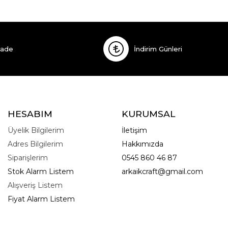
İade
İndirim Günleri
HESABIM
KURUMSAL
Üyelik Bilgilerim
İletişim
Adres Bilgilerim
Hakkımızda
Siparişlerim
0545 860 46 87
Stok Alarm Listem
arkaikcraft@gmail.com
Alışveriş Listem
Fiyat Alarm Listem