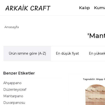
Kalıp
Kuma
Anasayfa
'Mant
Ürün ismine göre (A-Z)
En düşük fiyat
En yüksek
Benzer Etiketler
Ahşappano
Düzenleyiciraf
Mantarpano
Duvarpanosu