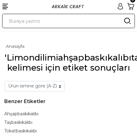
Anasayfa
'Limondilimiahşapbaskıkalıbıta
kelimesi için etiket sonuçları
Benzer Etiketler
Ahşapbaskıkalıbı
Taşbaskıkalıbı
Tokatbaskıkalıbı