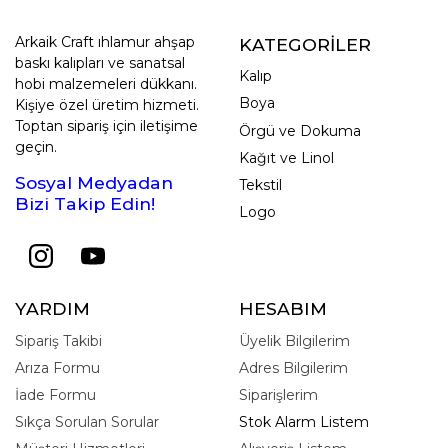
Arkaik Craft ıhlamur ahşap
KATEGORİLER
baskı kalıpları ve sanatsal
Kalıp
hobi malzemeleri dükkanı.
Boya
Kişiye özel üretim hizmeti.
Toptan sipariş için iletişime
Örgü ve Dokuma
geçin.
Kağıt ve Linol
Sosyal Medyadan
Tekstil
Bizi Takip Edin!
Logo
YARDIM
HESABIM
Sipariş Takibi
Üyelik Bilgilerim
Arıza Formu
Adres Bilgilerim
İade Formu
Siparişlerim
Sıkça Sorulan Sorular
Stok Alarm Listem