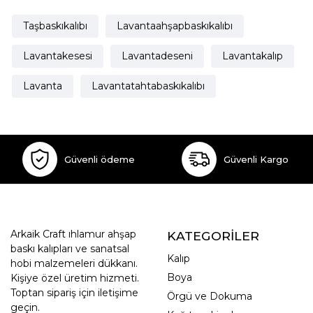
Taşbaskıkalıbı
Lavantaahşapbaskıkalıbı
Lavantakesesi
Lavantadeseni
Lavantakalıp
Lavanta
Lavantatahtabaskıkalıbı
Güvenli ödeme
Güvenli Kargo
Arkaik Craft ıhlamur ahşap
KATEGORİLER
baskı kalıpları ve sanatsal
Kalıp
hobi malzemeleri dükkanı.
Boya
Kişiye özel üretim hizmeti.
Toptan sipariş için iletişime
Örgü ve Dokuma
geçin.