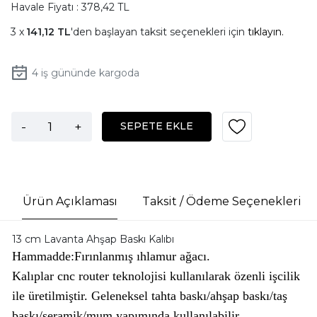
Havale Fiyatı : 378,42 TL
141,12 TL
'den başlayan taksit seçenekleri için
tıklayın.
4
iş gününde kargoda
-
+
SEPETE EKLE
Ürün Açıklaması
Taksit / Ödeme Seçenekleri
13 cm Lavanta Ahşap Baskı Kalıbı
Hammadde:Fırınlanmış ıhlamur ağacı.
Kalıplar cnc router teknolojisi kullanılarak özenli işcilik
ile üretilmiştir. Geleneksel tahta baskı/ahşap baskı/taş
baskı/seramik/mum yapımında kullanılabilir.