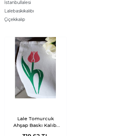
İstanbullalesi
Lalebaskıkalıbı
Çiçekkalıp
Lale Tomurcuk
Ahşap Baskı Kalıbı
Model