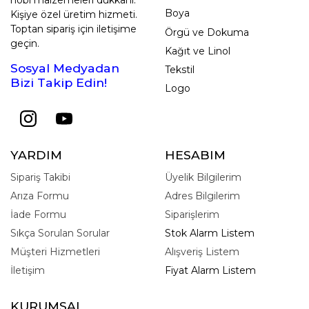
Boya
Kişiye özel üretim hizmeti.
Toptan sipariş için iletişime
Örgü ve Dokuma
geçin.
Kağıt ve Linol
Sosyal Medyadan
Tekstil
Bizi Takip Edin!
Logo
YARDIM
HESABIM
Sipariş Takibi
Üyelik Bilgilerim
Arıza Formu
Adres Bilgilerim
İade Formu
Siparişlerim
Sıkça Sorulan Sorular
Stok Alarm Listem
Müşteri Hizmetleri
Alışveriş Listem
İletişim
Fiyat Alarm Listem
KURUMSAL