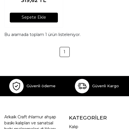
319,62
TL
Sepete Ekle
Bu aramada toplam
1
ürün listeleniyor.
1
Güvenli ödeme
Güvenli Kargo
Arkaik Craft ıhlamur ahşap
KATEGORİLER
baskı kalıpları ve sanatsal
Kalıp
hobi malzemeleri dükkanı.