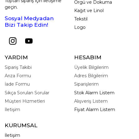
Toptan sipariş için iletişime
Örgü ve Dokuma
geçin.
Kağıt ve Linol
Sosyal Medyadan
Tekstil
Bizi Takip Edin!
Logo
YARDIM
HESABIM
Sipariş Takibi
Üyelik Bilgilerim
Arıza Formu
Adres Bilgilerim
İade Formu
Siparişlerim
Sıkça Sorulan Sorular
Stok Alarm Listem
Müşteri Hizmetleri
Alışveriş Listem
İletişim
Fiyat Alarm Listem
KURUMSAL
İletişim