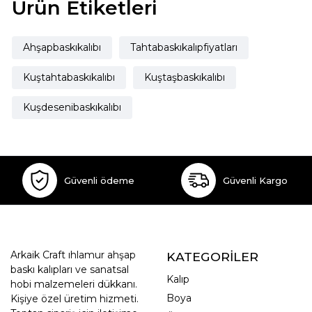
Ürün Etiketleri
Ahşapbaskıkalıbı
Tahtabaskıkalıpfiyatları
Kuştahtabaskıkalıbı
Kuştaşbaskıkalıbı
Kuşdesenibaskıkalıbı
Güvenli ödeme
Güvenli Kargo
Arkaik Craft ıhlamur ahşap
KATEGORİLER
baskı kalıpları ve sanatsal
Kalıp
hobi malzemeleri dükkanı.
Boya
Kişiye özel üretim hizmeti.