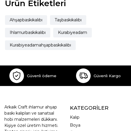
Ürün Etiketleri
Ahşapbaskıkalıbı
Taşbaskıkalıbı
Ihlamurbaskıkalıbı
Kurabiyeadam
Kurabiyeadamahşapbaskıkalıbı
Güvenli ödeme
Güvenli Kargo
Arkaik Craft ıhlamur ahşap
KATEGORİLER
baskı kalıpları ve sanatsal
Kalıp
hobi malzemeleri dükkanı.
Boya
Kişiye özel üretim hizmeti.