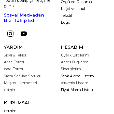
Toptan sipariş için iletişime
Örgü ve Dokuma
geçin.
Kağıt ve Linol
Sosyal Medyadan
Tekstil
Bizi Takip Edin!
Logo
YARDIM
HESABIM
Sipariş Takibi
Üyelik Bilgilerim
Arıza Formu
Adres Bilgilerim
İade Formu
Siparişlerim
Sıkça Sorulan Sorular
Stok Alarm Listem
Müşteri Hizmetleri
Alışveriş Listem
İletişim
Fiyat Alarm Listem
KURUMSAL
İletişim