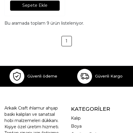
Sepete Ekle
Bu aramada toplam
9
ürün listeleniyor.
1
Güvenli ödeme
Güvenli Kargo
Arkaik Craft ıhlamur ahşap
KATEGORİLER
baskı kalıpları ve sanatsal
Kalıp
hobi malzemeleri dükkanı.
Boya
Kişiye özel üretim hizmeti.
Toptan sipariş için iletişime