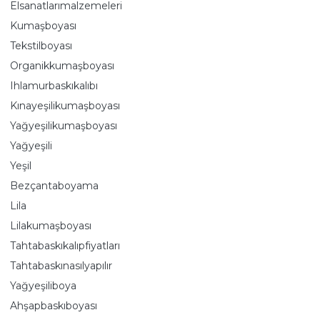
Elsanatlarımalzemeleri
Kumaşboyası
Tekstilboyası
Organikkumaşboyası
Ihlamurbaskıkalıbı
Kınayeşilikumaşboyası
Yağyeşilikumaşboyası
Yağyeşili
Yeşil
Bezçantaboyama
Lila
Lilakumaşboyası
Tahtabaskıkalıpfiyatları
Tahtabaskınasılyapılır
Yağyeşiliboya
Ahşapbaskıboyası