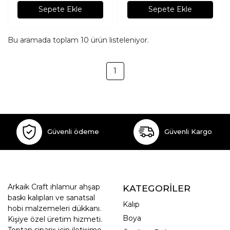
Sepete Ekle
Sepete Ekle
Bu aramada toplam
10
ürün listeleniyor.
1
Güvenli ödeme
Güvenli Kargo
Arkaik Craft ıhlamur ahşap
KATEGORİLER
baskı kalıpları ve sanatsal
Kalıp
hobi malzemeleri dükkanı.
Boya
Kişiye özel üretim hizmeti.
Toptan sipariş için iletişime