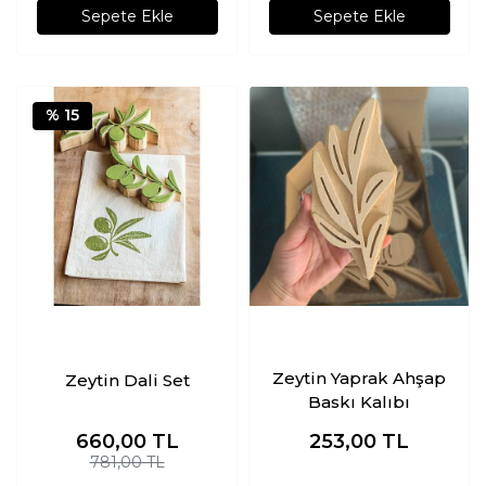
Sepete Ekle
Sepete Ekle
% 15
Zeytin Yaprak Ahşap
Zeytin Dali Set
Baskı Kalıbı
660,00
TL
253,00
TL
781,00 TL