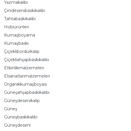
Yazmakalıbı
Çinidesenibaskıkalıbı
Tahtabaskıkalıbı
Hobiürünleri
Kumaşboyama
Kumaşbaskı
Çiçeklibordürkalıp
Çiçekliahşapbaskıkalıbı
Etkinlikmalzemeleri
Elsanatlarımalzemeleri
Organikkumaşboyası
Güneşahşapbaskıkalıbı
Güneşdesenikalıp
Güneş
Güneşbaskıkalıbı
Güneşdeseni