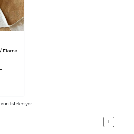
/ Flama
L
rün listeleniyor.
1