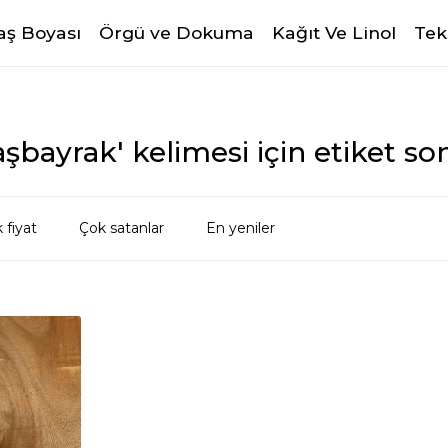
ş Boyası
Örgü ve Dokuma
Kağıt Ve Linol
Tek
bayrak' kelimesi için etiket so
 fiyat
Çok satanlar
En yeniler