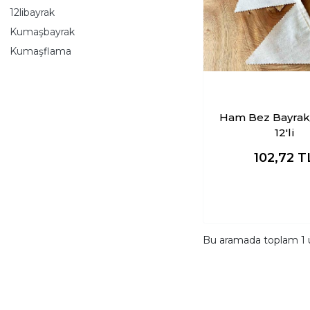
12libayrak
Kumaşbayrak
Kumaşflama
Ham Bez Bayrak
12'li
102,72
T
Bu aramada toplam
1
ü