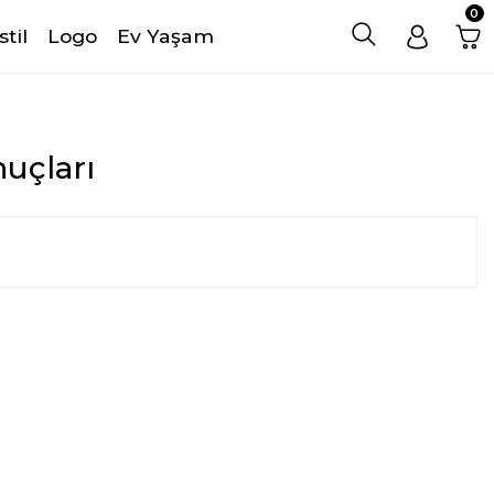
0
stil
Logo
Ev Yaşam
nuçları