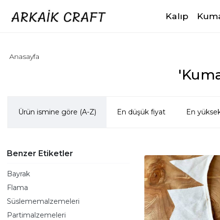
Kalıp
Kuma
Anasayfa
'Kumaş
Ürün ismine göre (A-Z)
En düşük fiyat
En yüksek
Benzer Etiketler
Bayrak
Flama
Süslememalzemeleri
Partimalzemeleri