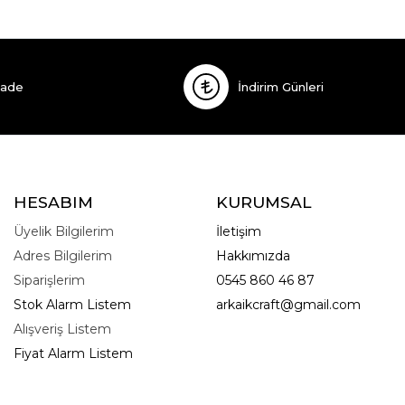
İade
İndirim Günleri
HESABIM
KURUMSAL
Üyelik Bilgilerim
İletişim
Adres Bilgilerim
Hakkımızda
Siparişlerim
0545 860 46 87
Stok Alarm Listem
arkaikcraft@gmail.com
Alışveriş Listem
Fiyat Alarm Listem