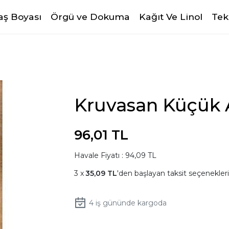
ş Boyası
Örgü ve Dokuma
Kağıt Ve Linol
Tek
Kruvasan Küçük A
96,01 TL
Havale Fiyatı : 94,09 TL
35,09 TL
'den başlayan taksit seçenekleri
4
iş gününde kargoda