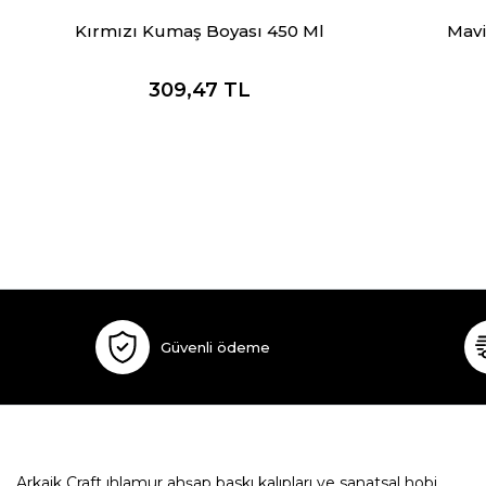
Kırmızı Kumaş Boyası 450 Ml
Mavi
309,47
TL
Güvenli ödeme
Arkaik Craft ıhlamur ahşap baskı kalıpları ve sanatsal hobi