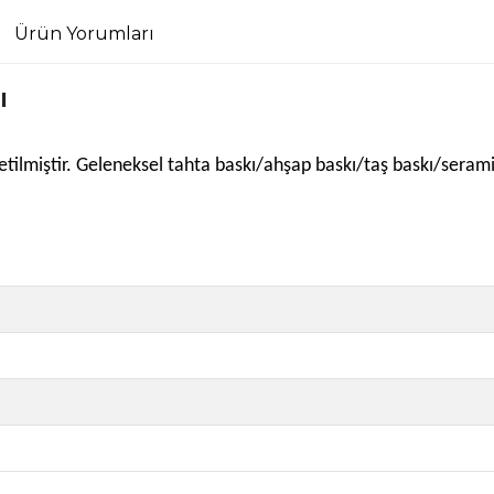
Ürün Yorumları
ı
e üretilmiştir. Geleneksel tahta baskı/ahşap baskı/taş baskı/sera