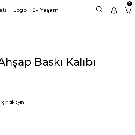
0
stil
Logo
Ev Yaşam
hşap Baskı Kalıbı
 için
tıklayın.