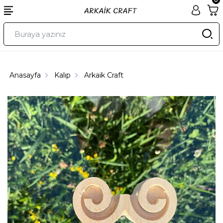
Anasayfa
Kalıp
Arkaik Craft