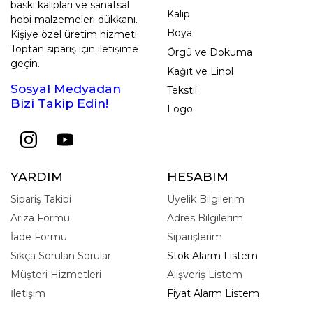
baskı kalıpları ve sanatsal
Kalıp
hobi malzemeleri dükkanı.
Boya
Kişiye özel üretim hizmeti.
Toptan sipariş için iletişime
Örgü ve Dokuma
geçin.
Kağıt ve Linol
Sosyal Medyadan
Tekstil
Bizi Takip Edin!
Logo
YARDIM
HESABIM
Sipariş Takibi
Üyelik Bilgilerim
Arıza Formu
Adres Bilgilerim
İade Formu
Siparişlerim
Sıkça Sorulan Sorular
Stok Alarm Listem
Müşteri Hizmetleri
Alışveriş Listem
İletişim
Fiyat Alarm Listem