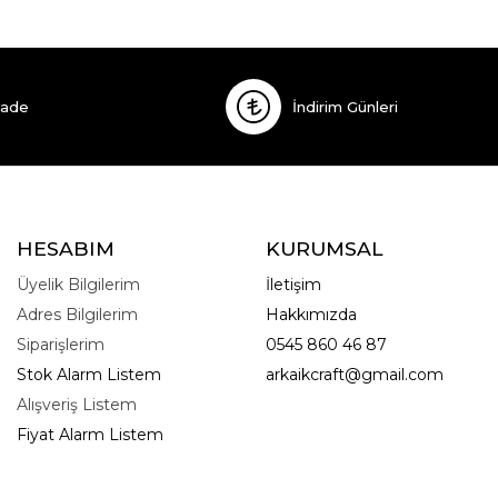
İade
İndirim Günleri
HESABIM
KURUMSAL
Üyelik Bilgilerim
İletişim
Adres Bilgilerim
Hakkımızda
Siparişlerim
0545 860 46 87
Stok Alarm Listem
arkaikcraft@gmail.com
Alışveriş Listem
Fiyat Alarm Listem