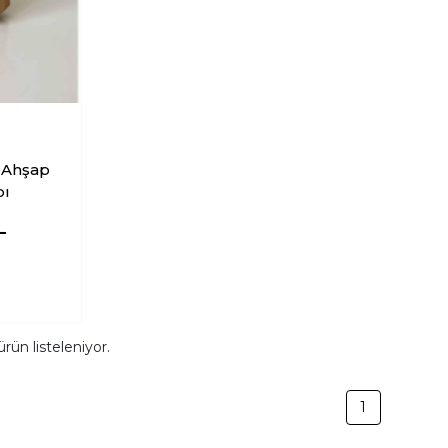
 Ahşap
bı
L
rün listeleniyor.
1