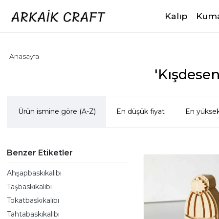
Kalıp
Kuma
Anasayfa
'Kışdesen
Ürün ismine göre (A-Z)
En düşük fiyat
En yüksek
Benzer Etiketler
Ahşapbaskıkalıbı
Taşbaskıkalıbı
Tokatbaskıkalıbı
Tahtabaskıkalıbı