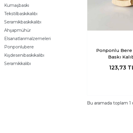
Kumaşbaskı
Tekstilbaskıkalıbı
Seramikbaskıkalıbı
Ahşapmühür
Elsanatlarımalzemeleri
Ponponlubere
Ponponlu Bere
Kışdesenibaskıkalıbı
Baskı Kalı
Seramikkalıbı
123,73
T
Bu aramada toplam
1
ü