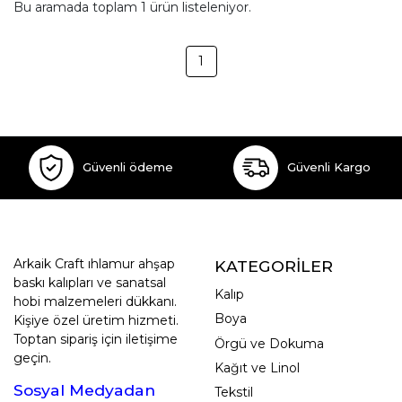
Bu aramada toplam
1
ürün listeleniyor.
1
Güvenli ödeme
Güvenli Kargo
Arkaik Craft ıhlamur ahşap
KATEGORİLER
baskı kalıpları ve sanatsal
Kalıp
hobi malzemeleri dükkanı.
Boya
Kişiye özel üretim hizmeti.
Toptan sipariş için iletişime
Örgü ve Dokuma
geçin.
Kağıt ve Linol
Sosyal Medyadan
Tekstil