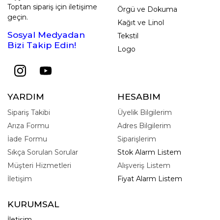
Toptan sipariş için iletişime
Örgü ve Dokuma
geçin.
Kağıt ve Linol
Sosyal Medyadan
Tekstil
Bizi Takip Edin!
Logo
YARDIM
HESABIM
Sipariş Takibi
Üyelik Bilgilerim
Arıza Formu
Adres Bilgilerim
İade Formu
Siparişlerim
Sıkça Sorulan Sorular
Stok Alarm Listem
Müşteri Hizmetleri
Alışveriş Listem
İletişim
Fiyat Alarm Listem
KURUMSAL
İletişim