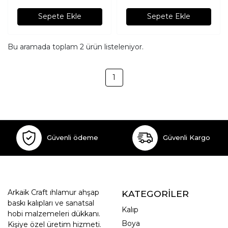
Sepete Ekle
Sepete Ekle
Bu aramada toplam
2
ürün listeleniyor.
1
Güvenli ödeme
Güvenli Kargo
Arkaik Craft ıhlamur ahşap
KATEGORİLER
baskı kalıpları ve sanatsal
Kalıp
hobi malzemeleri dükkanı.
Boya
Kişiye özel üretim hizmeti.