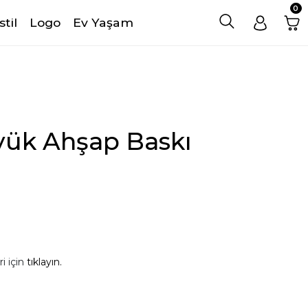
0
stil
Logo
Ev Yaşam
ük Ahşap Baskı
i için
tıklayın.