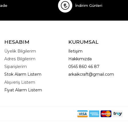
İade
İndirim Günleri
HESABIM
KURUMSAL
Üyelik Bilgilerim
İletişim
Adres Bilgilerim
Hakkımızda
Siparişlerim
0545 860 46 87
Stok Alarm Listem
arkaikcraft@gmail.com
Alışveriş Listem
Fiyat Alarm Listem