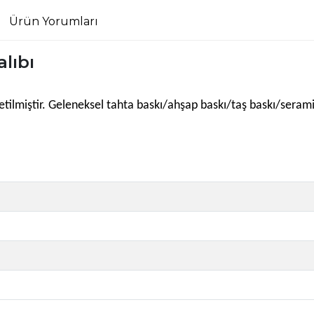
Ürün Yorumları
alıbı
e üretilmiştir. Geleneksel tahta baskı/ahşap baskı/taş baskı/sera