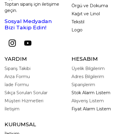
Toptan sipariş için iletişime
Örgü ve Dokuma
geçin.
Kağıt ve Linol
Sosyal Medyadan
Tekstil
Bizi Takip Edin!
Logo
YARDIM
HESABIM
Sipariş Takibi
Üyelik Bilgilerim
Arıza Formu
Adres Bilgilerim
İade Formu
Siparişlerim
Sıkça Sorulan Sorular
Stok Alarm Listem
Müşteri Hizmetleri
Alışveriş Listem
İletişim
Fiyat Alarm Listem
KURUMSAL
İletişim