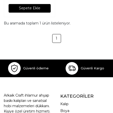
Sepete Ekle
Bu aramada toplam
1
ürün listeleniyor.
1
Güvenli ödeme
Güvenli Kargo
Arkaik Craft ıhlamur ahşap
KATEGORİLER
baskı kalıpları ve sanatsal
Kalıp
hobi malzemeleri dükkanı.
Boya
Kişiye özel üretim hizmeti.