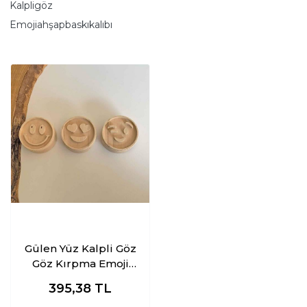
Kalpligöz
Emojiahşapbaskıkalıbı
Gülen Yüz Kalpli Göz
Göz Kırpma Emoji
Seti Ahşap Baskı
395,38
TL
Kalıbı