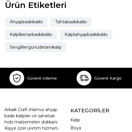
Ürün Etiketleri
Ahşapbaskıkalıbı
Tahtabaskıkalıbı
Kalplikenarbaskıkalıbı
Kalpliahşapbaskıkalıbı
Sevgililergünüdesenikalıp
Güvenli ödeme
Güvenli Kargo
Arkaik Craft ıhlamur ahşap
KATEGORİLER
baskı kalıpları ve sanatsal
Kalıp
hobi malzemeleri dükkanı.
Boya
Kişiye özel üretim hizmeti.