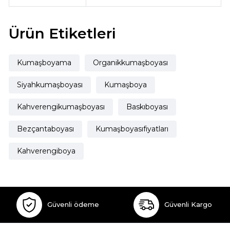
Ürün Etiketleri
Kumaşboyama
Organikkumaşboyası
Siyahkumaşboyası
Kumaşboya
Kahverengikumaşboyası
Baskıboyası
Bezçantaboyası
Kumaşboyasıfiyatları
Kahverengiboya
Güvenli ödeme
Güvenli Kargo