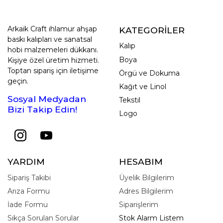
Arkaik Craft ıhlamur ahşap
KATEGORİLER
baskı kalıpları ve sanatsal
Kalıp
hobi malzemeleri dükkanı.
Boya
Kişiye özel üretim hizmeti.
Toptan sipariş için iletişime
Örgü ve Dokuma
geçin.
Kağıt ve Linol
Sosyal Medyadan
Tekstil
Bizi Takip Edin!
Logo
YARDIM
HESABIM
Sipariş Takibi
Üyelik Bilgilerim
Arıza Formu
Adres Bilgilerim
İade Formu
Siparişlerim
Sıkça Sorulan Sorular
Stok Alarm Listem